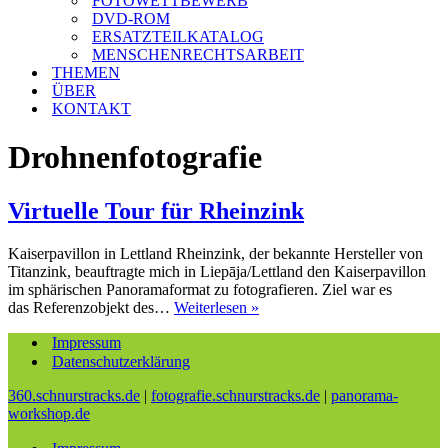
FOTOWETTBEWERB
DVD-ROM
ERSATZTEILKATALOG
MENSCHENRECHTSARBEIT
THEMEN
ÜBER
KONTAKT
Drohnenfotografie
Virtuelle Tour für Rheinzink
Kaiserpavillon in Lettland Rheinzink, der bekannte Hersteller von
Titanzink, beauftragte mich in Liepāja/Lettland den Kaiserpavillon
im sphärischen Panoramaformat zu fotografieren. Ziel war es
Virtuelle
das Referenzobjekt des…
Weiterlesen »
Tour
Impressum
für
Rheinzink
Datenschutzerklärung
360.schnurstracks.de
|
fotografie.schnurstracks.de
|
panorama-
workshop.de