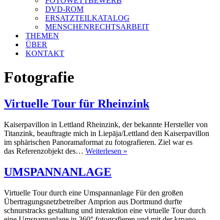
FOTOWETTBEWERB
DVD-ROM
ERSATZTEILKATALOG
MENSCHENRECHTSARBEIT
THEMEN
ÜBER
KONTAKT
Fotografie
Virtuelle Tour für Rheinzink
Kaiserpavillon in Lettland Rheinzink, der bekannte Hersteller von
Titanzink, beauftragte mich in Liepāja/Lettland den Kaiserpavillon
im sphärischen Panoramaformat zu fotografieren. Ziel war es
Virtuelle
das Referenzobjekt des…
Weiterlesen »
Tour
für
UMSPANNANLAGE
Rheinzink
Virtuelle Tour durch eine Umspannanlage Für den großen
Übertragungsnetzbetreiber Amprion aus Dortmund durfte
schnurstracks gestaltung und interaktion eine virtuelle Tour durch
eine Umspannanlage in 360° fotografieren und mit der krpano