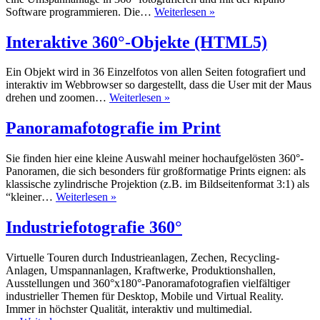
UMSPANNANLAGE
Software programmieren. Die…
Weiterlesen »
Interaktive 360°-Objekte (HTML5)
Ein Objekt wird in 36 Einzelfotos von allen Seiten fotografiert und
interaktiv im Webbrowser so dargestellt, dass die User mit der Maus
Interaktive
drehen und zoomen…
Weiterlesen »
360°-
Objekte
Panoramafotografie im Print
(HTML5)
Sie finden hier eine kleine Auswahl meiner hochaufgelösten 360°-
Panoramen, die sich besonders für großformatige Prints eignen: als
klassische zylindrische Projektion (z.B. im Bildseitenformat 3:1) als
Panoramafotografie
“kleiner…
Weiterlesen »
im
Print
Industriefotografie 360°
Virtuelle Touren durch Industrieanlagen, Zechen, Recycling-
Anlagen, Umspannanlagen, Kraftwerke, Produktionshallen,
Ausstellungen und 360°x180°-Panoramafotografien vielfältiger
industrieller Themen für Desktop, Mobile und Virtual Reality.
Immer in höchster Qualität, interaktiv und multimedial.