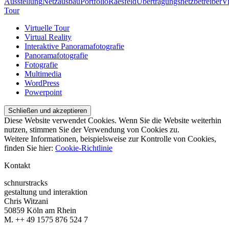
Ausstellung
Netzausbau
Portfolio
Raesfeld
Übertragungsnetzbetreiber
Vi
Tour
Virtuelle Tour
Virtual Reality
Interaktive Panoramafotografie
Panoramafotografie
Fotografie
Multimedia
WordPress
Powerpoint
Diese Website verwendet Cookies. Wenn Sie die Website weiterhin
nutzen, stimmen Sie der Verwendung von Cookies zu.
Weitere Informationen, beispielsweise zur Kontrolle von Cookies,
finden Sie hier:
Cookie-Richtlinie
Kontakt
schnurstracks
gestaltung und interaktion
Chris Witzani
50859 Köln am Rhein
M. ++ 49 1575 876 524 7