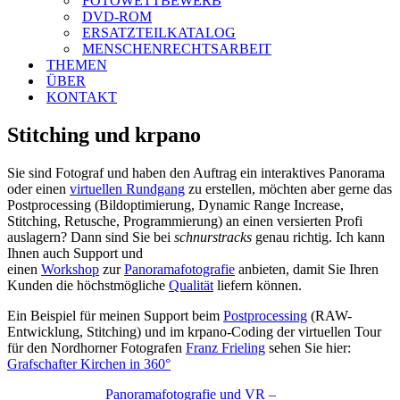
FOTOWETTBEWERB
DVD-ROM
ERSATZTEILKATALOG
MENSCHENRECHTSARBEIT
THEMEN
ÜBER
KONTAKT
Stitching und krpano
Sie sind Fotograf und haben den Auftrag ein interaktives Panorama
oder einen
virtuellen Rundgang
zu erstellen, möchten aber gerne das
Postprocessing (Bildoptimierung, Dynamic Range Increase,
Stitching, Retusche, Programmierung) an einen versierten Profi
auslagern? Dann sind Sie bei
schnurstracks
genau richtig. Ich kann
Ihnen auch Support und
einen
Workshop
zur
Panoramafotografie
anbieten, damit Sie Ihren
Kunden die höchstmögliche
Qualität
liefern können.
Ein Beispiel für meinen Support beim
Postprocessing
(RAW-
Entwicklung, Stitching) und im krpano-Coding der virtuellen Tour
für den Nordhorner Fotografen
Franz Frieling
sehen Sie hier:
Grafschafter Kirchen in 360°
Panoramafotografie und VR –