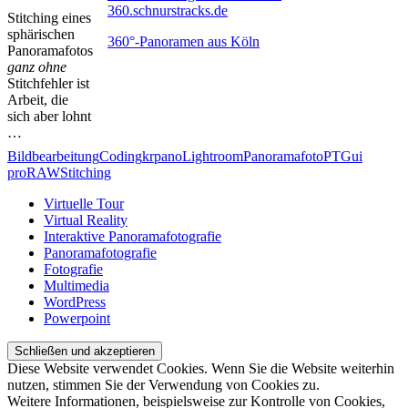
360.schnurstracks.de
Stitching eines
sphärischen
360°-Panoramen aus Köln
Panoramafotos
ganz
ohne
Stitchfehler ist
Arbeit, die
sich aber lohnt
…
Bildbearbeitung
Coding
krpano
Lightroom
Panoramafoto
PTGui
pro
RAW
Stitching
Virtuelle Tour
Virtual Reality
Interaktive Panoramafotografie
Panoramafotografie
Fotografie
Multimedia
WordPress
Powerpoint
Diese Website verwendet Cookies. Wenn Sie die Website weiterhin
nutzen, stimmen Sie der Verwendung von Cookies zu.
Weitere Informationen, beispielsweise zur Kontrolle von Cookies,